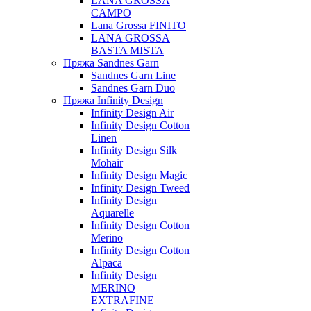
LANA GROSSA
CAMPO
Lana Grossa FINITO
LANA GROSSA
BASTA MISTA
Пряжа Sandnes Garn
Sandnes Garn Line
Sandnes Garn Duo
Пряжа Infinity Design
Infinity Design Air
Infinity Design Cotton
Linen
Infinity Design Silk
Mohair
Infinity Design Magic
Infinity Design Tweed
Infinity Design
Aquarelle
Infinity Design Cotton
Merino
Infinity Design Cotton
Alpaca
Infinity Design
MERINO
EXTRAFINE