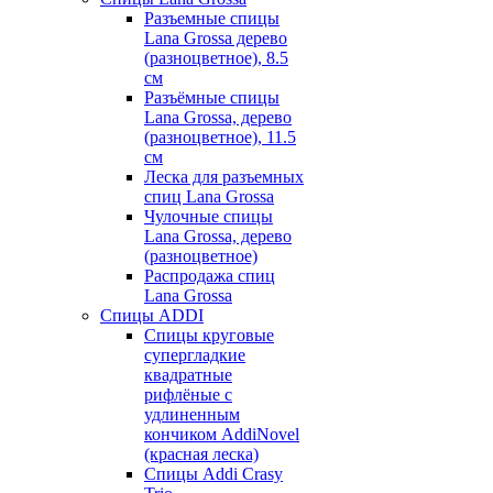
Разъемные спицы
Lana Grossa дерево
(разноцветное), 8.5
см
Разъёмные спицы
Lana Grossa, дерево
(разноцветное), 11.5
см
Леска для разъемных
спиц Lana Grossa
Чулочные спицы
Lana Grossa, дерево
(разноцветное)
Распродажа спиц
Lana Grossa
Спицы ADDI
Спицы круговые
супергладкие
квадратные
рифлёные с
удлиненным
кончиком AddiNovel
(красная леска)
Спицы Addi Crasy