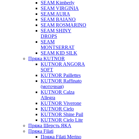
SEAM Kimberly
SEAM VIRGINIA
SEAM AURA
SEAM BAIANO
SEAM ROSMARINO
SEAM SHINY
DROPS
SEAM
MONTSERRAT
SEAM KID SILK
Пряжа KUTNOR
KUTNOR ANGORA
SOFT
KUTNOR Paillettes
KUTNOR Raffinato
(моточная)
KUTNOR Calza
Allegra
KUTNOR Viverone
KUTNOR Cielo
KUTNOR Shine Pail
KUTNOR Cielo Lite
Пряжа Шерсть ЯКА
Пряжа Filati
Пряжа Filati Merino