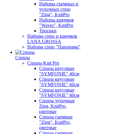
Наборы съемных и
чулочных спиц
"Zing", KnitPro
Наборы крючков
"Waves", KnitPro
Тросики
Наборы спиц и крючков
LANA GROSSA
Наборы спиц "Панорама"
Спицы
Спицы Knit Pro
Спицы круговые
"SYMFONIE" 40см
Спицы круговые
"SYMFONIE" 60см
Спицы круговые
"SYMFONIE" 80см
Спицы чулочные
Zing, KnitPro,
цветные
Спицы съемные
"Zing", KnitPro,
цветные
Спицы съемные