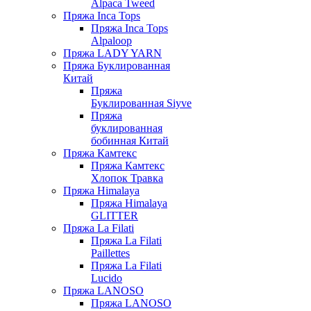
Alpaca Tweed
Пряжа Inca Tops
Пряжа Inca Tops
Alpaloop
Пряжа LADY YARN
Пряжа Буклированная
Китай
Пряжа
Буклированная Siyve
Пряжа
буклированная
бобинная Китай
Пряжа Камтекс
Пряжа Камтекс
Хлопок Травка
Пряжа Himalaya
Пряжа Himalaya
GLITTER
Пряжа La Filati
Пряжа La Filati
Paillettes
Пряжа La Filati
Lucido
Пряжа LANOSO
Пряжа LANOSO