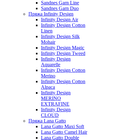
Sandnes Garn Line
Sandnes Garn Duo
Пряжа Infinity Design
Infinity Design Air
Infinity Design Cotton
Linen
Infinity Design Silk
Mohair
Infinity Design Magic
Infinity Design Tweed
Infinity Design
Aquarelle
Infinity Design Cotton
Merino
Infinity Design Cotton
Alpaca
Infinity Design
MERINO
EXTRAFINE
Infinity Design
CLOUD
Пряжа Lana Gatto
Lana Gatto Maxi Soft
Lana Gatto Camel Hair
Lana Gatto Double