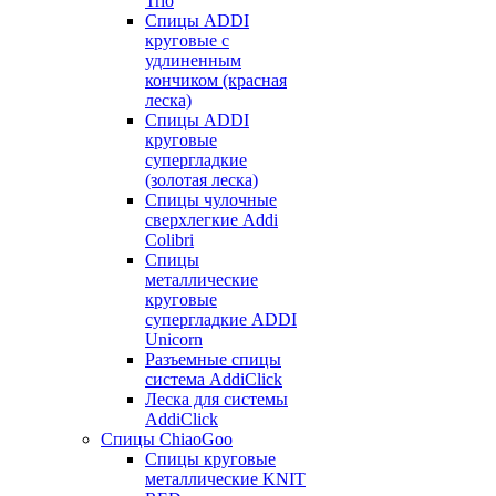
Trio
Спицы ADDI
круговые с
удлиненным
кончиком (красная
леска)
Спицы ADDI
круговые
супергладкие
(золотая леска)
Спицы чулочные
сверхлегкие Addi
Colibri
Спицы
металлические
круговые
супергладкие ADDI
Unicorn
Разъемные спицы
система AddiClick
Леска для системы
AddiClick
Спицы ChiaoGoo
Спицы круговые
металлические KNIT