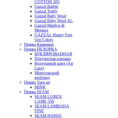
COTTON 205
Gazzal Barbie
Gazzal Teddy
Gazzal Baby Wool
Gazzal Baby Wool XL
Gazzal Marilyn &
Merinos
GAZZAL Happy Feet
Uni Colors
Пряжа Кашемир
Пряжа ПЕХОРКА
БУКЛИРОВАННАЯ
Перуанская альпака
Воздушный кант (Air
Lace)
Монгольский
верблюд
Пряжа Yarn art
MINK
Пряжа SEAM
SEAM LUREX
LAME 550
SEAM LAMBADA
FINE
SEAM HAWAI