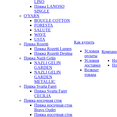
LINO
Пряжа LANOSO
SINGLE
O'YARN
BOUCLE COTTON
FORESTA
SALUTE
WAVE
USTA
Как купить
Пряжа Rozetti
Пряжа Rozetti Lumen
Условия
Компан
Пряжа Rozetti Destina
оплаты
Пряжа Nazli Gelin
Условия
Но
NAZLI GELIN
доставки
По
GARDEN
Возврат
NAZLI GELIN
товара
GARDEN
METALLIC
Пряжа Svarta Faret
Пряжа Svarta Faret
CECILIA
Пряжа носочная сток
Пряжа носочная сток
Bravo Outlet
Пряжа носочная сток