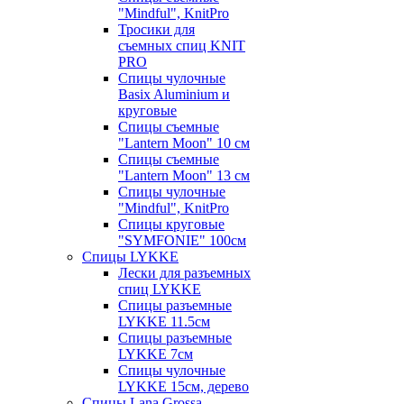
"Mindful", KnitPro
Тросики для
съемных спиц KNIT
PRO
Спицы чулочные
Basix Aluminium и
круговые
Спицы съемные
"Lantern Moon" 10 см
Спицы съемные
"Lantern Moon" 13 см
Спицы чулочные
"Mindful", KnitPro
Спицы круговые
"SYMFONIE" 100см
Спицы LYKKE
Лески для разъемных
спиц LYKKE
Спицы разъемные
LYKKE 11.5см
Спицы разъемные
LYKKE 7см
Спицы чулочные
LYKKE 15см, дерево
Спицы Lana Grossa