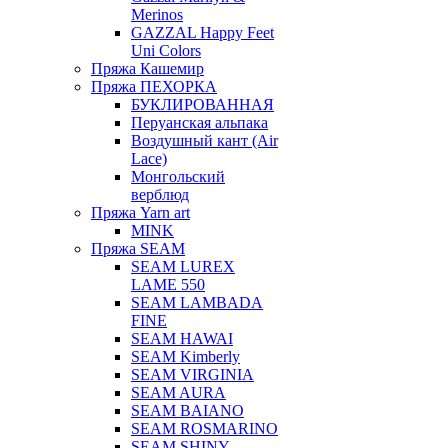
Merinos
GAZZAL Happy Feet
Uni Colors
Пряжа Кашемир
Пряжа ПЕХОРКА
БУКЛИРОВАННАЯ
Перуанская альпака
Воздушный кант (Air
Lace)
Монгольский
верблюд
Пряжа Yarn art
MINK
Пряжа SEAM
SEAM LUREX
LAME 550
SEAM LAMBADA
FINE
SEAM HAWAI
SEAM Kimberly
SEAM VIRGINIA
SEAM AURA
SEAM BAIANO
SEAM ROSMARINO
SEAM SHINY