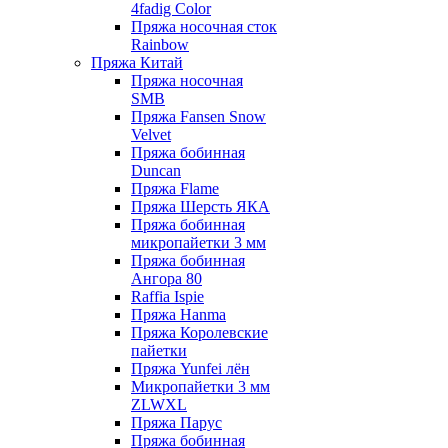
4fadig Color
Пряжа носочная сток
Rainbow
Пряжа Китай
Пряжа носочная
SMB
Пряжа Fansen Snow
Velvet
Пряжа бобинная
Duncan
Пряжа Flame
Пряжа Шерсть ЯКА
Пряжа бобинная
микропайетки 3 мм
Пряжа бобинная
Ангора 80
Raffia Ispie
Пряжа Hanma
Пряжа Королевские
пайетки
Пряжа Yunfei лён
Микропайетки 3 мм
ZLWXL
Пряжа Парус
Пряжа бобинная